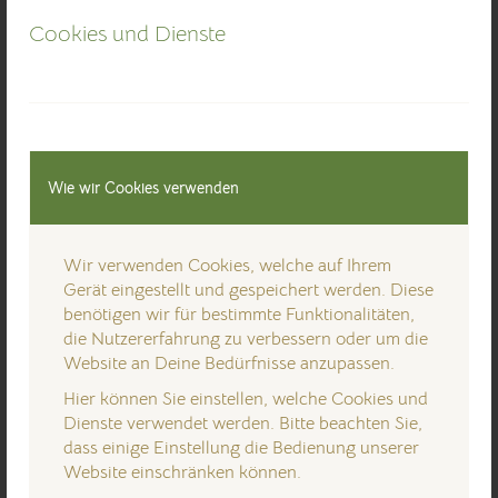
ggfs. statistisch ausgewertet, um unseren
Cookies und Dienste
Internetauftritt und die dahinterstehende Technik zu
optimieren.
Cookies
Wie viele andere Webseiten verwenden wir auch so
genannte „Cookies“. Cookies sind kleine Textdateien,
Wie wir Cookies verwenden
die von einem Websiteserver auf Ihre Festplatte
übertragen werden. Hierdurch erhalten wir
automatisch bestimmte Daten wie z. B. IP-Adresse,
Wir verwenden Cookies, welche auf Ihrem
verwendeter Browser, Betriebssystem und Ihre
Gerät eingestellt und gespeichert werden. Diese
Verbindung zum Internet.
benötigen wir für bestimmte Funktionalitäten,
Cookies können nicht verwendet werden, um
die Nutzererfahrung zu verbessern oder um die
Programme zu starten oder Viren auf einen Computer
Website an Deine Bedürfnisse anzupassen.
zu übertragen. Anhand der in Cookies enthaltenen
Hier können Sie einstellen, welche Cookies und
Informationen können wir Ihnen die Navigation
Dienste verwendet werden. Bitte beachten Sie,
erleichtern und die korrekte Anzeige unserer
dass einige Einstellung die Bedienung unserer
Webseiten ermöglichen.
Website einschränken können.
In keinem Fall werden die von uns erfassten Daten an