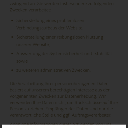
zwingend an. Sie werden insbesondere zu folgenden
Zwecken verarbeitet:
Sicherstellung eines problemlosen
Verbindungsaufbaus der Website,
Sicherstellung einer reibungslosen Nutzung
unserer Website,
Auswertung der Systemsicherheit und -stabilität
sowie
zu weiteren administrativen Zwecken.
Die Verarbeitung Ihrer personenbezogenen Daten
basiert auf unserem berechtigten Interesse aus den
vorgenannten Zwecken zur Datenerhebung. Wir
verwenden Ihre Daten nicht, um Rückschlüsse auf Ihre
Person zu ziehen. Empfänger der Daten sind nur die
verantwortliche Stelle und ggf. Auftragsverarbeiter.
Anonyme Informationen dieser Art werden von uns