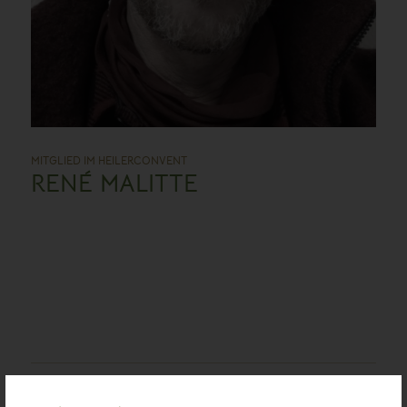
MITGLIED IM HEILERCONVENT
RENÉ MALITTE
KONTAKT