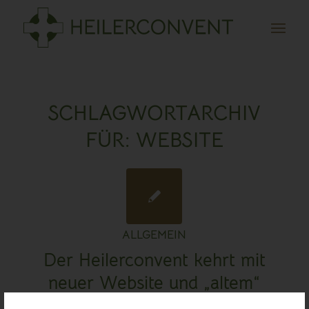
SCHLAGWORTARCHIV
FÜR:
WEBSITE
ALLGEMEIN
Der Heilerconvent kehrt mit
neuer Website und „altem“
Namen zurück