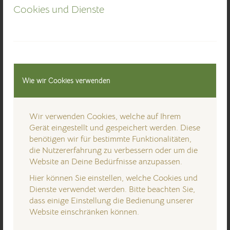
Cookies und Dienste
Eine neue Homepage, ein neuer (alter) Name,
ein Kreis der sich schließt.
Der Heilerconvent begann seine Geschichte mit
Wie wir Cookies verwenden
diesem Namen, war dann viele Jahre als
ATLANTIS Heilerconvent bekannt und kehrt
nunmehr zum alten Namen zurück. Dahinter
Wir verwenden Cookies, welche auf Ihrem
steckt eine bewegte Geschichte, viele einzelne
Gerät eingestellt und gespeichert werden. Diese
Schicksale und wie so oft ein Erkenntnis- und
benötigen wir für bestimmte Funktionalitäten,
die Nutzererfahrung zu verbessern oder um die
Reifeprozess.
Website an Deine Bedürfnisse anzupassen.
Hier können Sie einstellen, welche Cookies und
Weiterlesen
Dienste verwendet werden. Bitte beachten Sie,
dass einige Einstellung die Bedienung unserer
Website einschränken können.